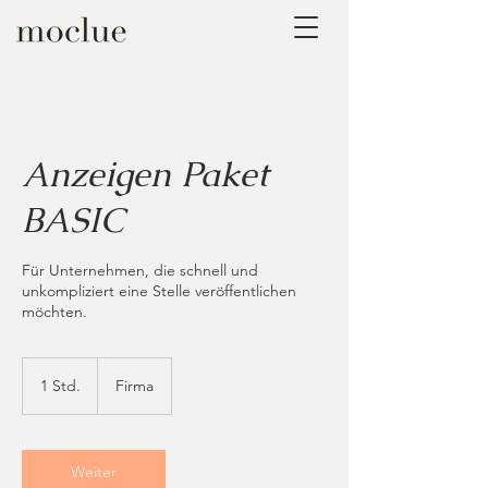
Anzeigen Paket
BASIC
Für Unternehmen, die schnell und
unkompliziert eine Stelle veröffentlichen
möchten.
1 Std.
1
Firma
S
t
d
Weiter