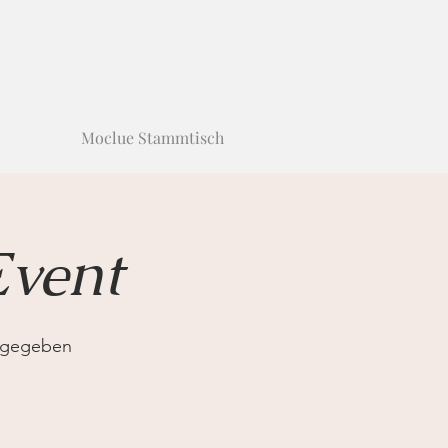
Moclue Stammtisch
Event
tgegeben