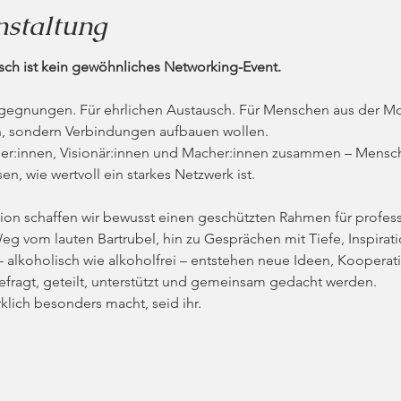
nstaltung
h ist kein gewöhnliches Networking-Event.
Begegnungen. Für ehrlichen Austausch. Für Menschen aus der Mo
n, sondern Verbindungen aufbauen wollen.
der:innen, Visionär:innen und Macher:innen zusammen – Mensch
en, wie wertvoll ein starkes Netzwerk ist.
ion schaffen wir bewusst einen geschützten Rahmen für profess
g vom lauten Bartrubel, hin zu Gesprächen mit Tiefe, Inspira
 alkoholisch wie alkoholfrei – entstehen neue Ideen, Kooperati
efragt, geteilt, unterstützt und gemeinsam gedacht werden.
lich besonders macht, seid ihr.